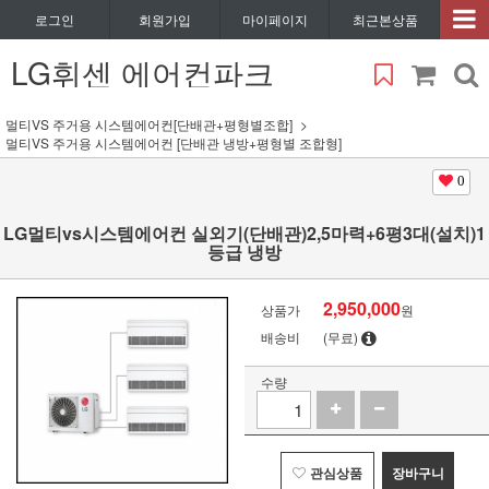
로그인
회원가입
마이페이지
최근본상품
LG휘센 에어컨파크
멀티VS 주거용 시스템에어컨[단배관+평형별조합]
멀티VS 주거용 시스템에어컨 [단배관 냉방+평형별 조합형]
0
LG멀티vs시스템에어컨 실외기(단배관)2,5마력+6평3대(설치)1
등급 냉방
2,950,000
상품가
원
배송비
(무료)
수량
관심상품
장바구니