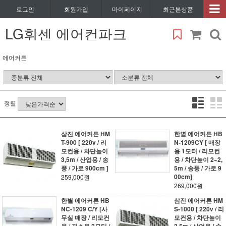
로그인
회원가입
마이페이지
최근본상품
LG휘센 에어컨파크
에어커튼
정렬
삼진 에어커튼 HM
한별 에어커튼 HB
T-900 [ 220v / 리
N-1209CY [ 매장
모컨용 / 차단높이
용 1모터 / 리모컨
3,5m / 산업용 / 송
용 / 차단높이 2~2,
풍 / 가로 900cm ]
5m / 송풍 / 가로 9
00cm]
259,000원
269,000원
한별 에어커튼 HB
삼진 에어커튼 HM
NC-1209 C/Y [사
S-1000 [ 220v / 리
무실 매장 / 리모컨
모컨용 / 차단높이