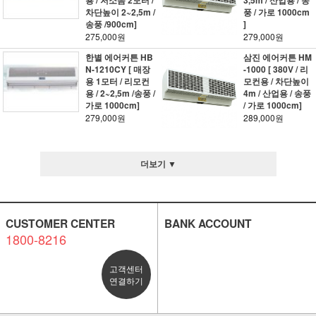
용 / 저소음 2모터 /
3,5m / 산업용 / 송
차단높이 2~2,5m /
풍 / 가로 1000cm
송풍 /900cm]
]
275,000원
279,000원
한별 에어커튼 HB
삼진 에어커튼 HM
N-1210CY [ 매장
-1000 [ 380V / 리
용 1모터 / 리모컨
모컨용 / 차단높이
용 / 2~2,5m /송풍 /
4m / 산업용 / 송풍
가로 1000cm]
/ 가로 1000cm]
279,000원
289,000원
더보기 ▼
CUSTOMER CENTER
BANK ACCOUNT
1800-8216
고객센터
연결하기