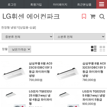
로그인
회원가입
마이페이지
최근본상품
LG휘센 에어컨파크
천장형 냉방기[상업용-싱글]
정렬
삼성무풍 6평 AC0
삼성무풍 8평 AC0
23CS1DBC1SY 3
32CS1DBC1SY 3
등급 와이파이형
등급 와이파이형
냉방
냉방
700,000원
780,000원
LG전자 TQ0232U
LG전자 TQ322U2
2S 6평(1way) 냉
S 8평(1way) 냉방
방 4등급 와이파이
와이파이 5등급
형
900,000원