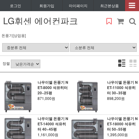
로그인
회원가입
마이페이지
최근본상품
LG휘센 에어컨파크
돈풍기[상업용]
정렬
나우이엘 돈풍기 N
나우이엘 돈풍기 N
ET-8000 석유히터
ET-11000 석유히
20~25평
터 30~35평
871,000원
898,200원
나우이엘 돈풍기 N
나우이엘 돈풍기 N
ET-14000 석유히
ET-18000 석유히
터 40~45평
터 50~55평
1,161,000원
1,395,000원