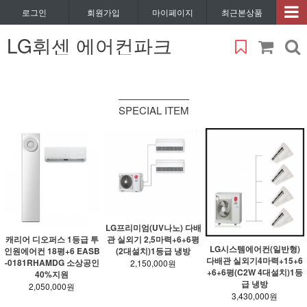
로그인
회원가입
마이페이지
최근본상품
LG휘센 에어컨파크
SPECIAL ITEM
LG프리미엄(UV나노) 다배
캐리어 디오퍼스 1등급 투
관 실외기 2,5마력+6+6평
LG시스템에어컨(일반형)
인원에어컨 18평+6 EASB
(2대설치)1등급 냉방
다배관 실외기4마력+15+6
-0181RHAMDG 소상공인
2,150,000원
+6+6평(C2W 4대설치)1등
40%지원
급 냉방
2,050,000원
3,430,000원